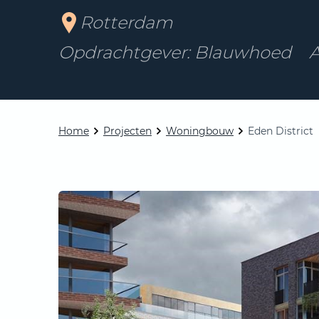
Rotterdam
Opdrachtgever: Blauwhoed
A
Home
Projecten
Woningbouw
Eden District