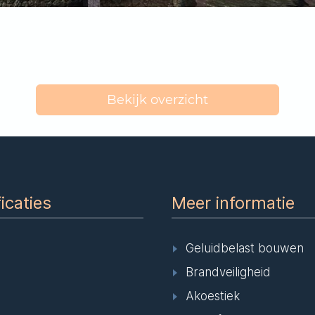
Bekijk overzicht
ficaties
Meer informatie
Geluidbelast bouwen
Brandveiligheid
Akoestiek