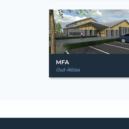
MFA
Oud-Alblas