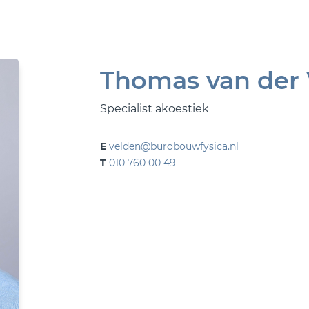
Thomas van der
Specialist akoestiek
E
velden@burobouwfysica.nl
T
010 760 00 49