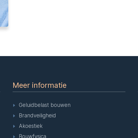
Meer informatie
Geluidbelast bouwen
Brandveiligheid
Akoestiek
Bouwfysica