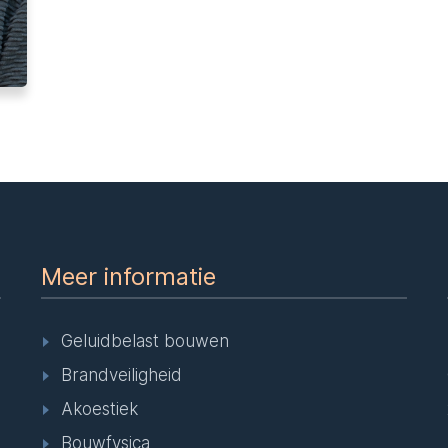
Meer informatie
Geluidbelast bouwen
Brandveiligheid
Akoestiek
Bouwfysica